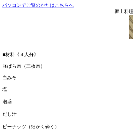
パソコンでご覧のかたはこちらへ
郷土料
■材料《４人分》
豚ばら肉（三枚肉）
白みそ
塩
泡盛
だし汁
ピーナッツ（細かく砕く）