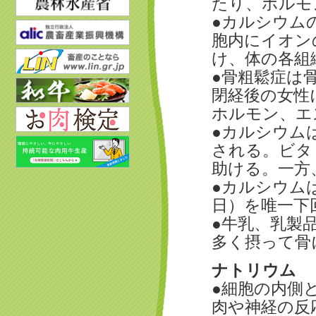
たり、ホルモ
●カルシウム
胞内にイオン
け、体の各組
●骨粗鬆症は
閉経後の女性
ホルモン、エ
●カルシウム
される。ビタ
助ける。一方
●カルシウムは
日）を唯一下
●牛乳、乳製
多く摂って骨
ナトリウム
●細胞の内側
肉や神経の反