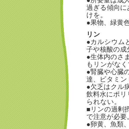
●所要量は成人
過ぎる傾向に
けを。
●果物、緑黄
リン
●カルシウム
子や核酸の成
●生体内のさ
もリンがなく
●腎臓や心臓
達、ビタミン
●欠乏はクル
飲料水にポリ
られない。
■リンの過剰
で注意が必要
●卵黄、魚類