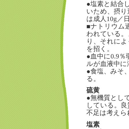
●塩素と結合
いため、摂り
は成人10g
■ナトリウム
われている。
り、それによ
を招く。
●血中に0.
ルが血液中に
●食塩、みそ
る。
硫黄
●無機質とし
している。良
不足は考えら
塩素