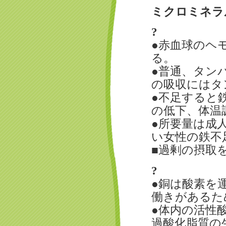
ミクロミネラ
?
●赤血球のヘ
る。
●普通、タン
の吸収にはタ
●不足すると
の低下、体温
●所要量は成人
い女性の鉄不
■過剰の摂取
?
●銅は酸素を
働きがあるた
●体内の活性
過酸化脂質の