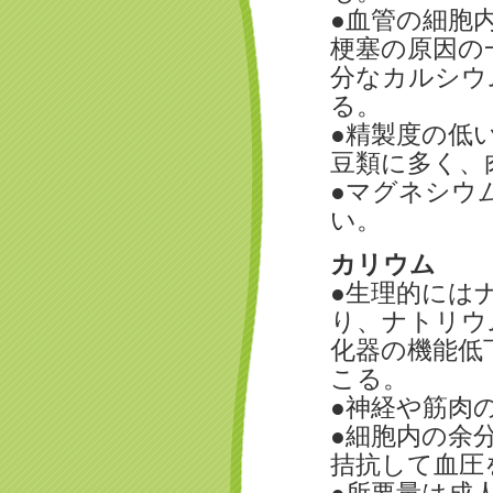
●血管の細胞
梗塞の原因の
分なカルシウ
る。
●精製度の低
豆類に多く、
●マグネシウ
い。
カリウム
●生理的には
り、ナトリウ
化器の機能低
こる。
●神経や筋肉
●細胞内の余
拮抗して血圧