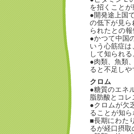
を招くことが
●開発途上国
の低下が見ら
られたとの報
●かつて中国
いう心筋症は
して知られる
●肉類、魚類
ると不足しや
クロム
●糖質のエネ
脂肪酸とコレ
●クロムが欠
ることが知ら
■長期にわた
るが経口摂取