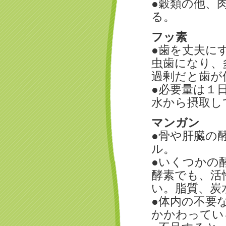
●穀類の他、
る。
フッ素
●歯を丈夫に
虫歯になり、
過剰だと歯が
●必要量は１
水から摂取し
マンガン
●骨や肝臓の
ル。
●いくつかの
酵素でも、活
い。脂質、炭
●体内の不要
かかわってい