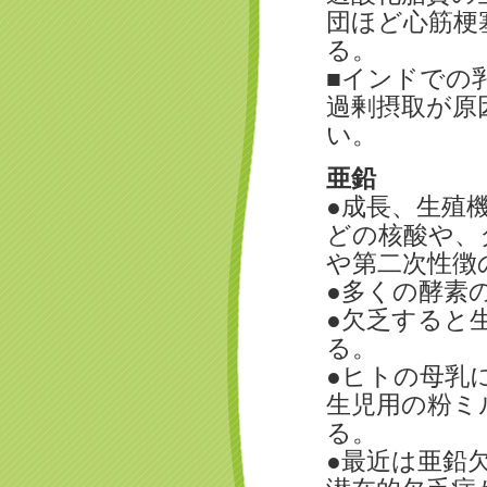
団ほど心筋梗
る。
■インドでの
過剰摂取が原
い。
亜鉛
●成長、生殖
どの核酸や、
や第二次性徴
●多くの酵素
●欠乏すると
る。
●ヒトの母乳
生児用の粉ミ
る。
●最近は亜鉛