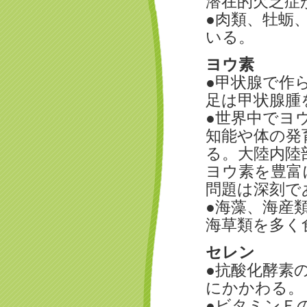
潜在的欠乏症
●肉類、牡蛎
いる。
ヨウ素
●甲状腺で作
足は甲状腺腫
●世界中でヨ
知能や体の発
る。大陸内陸
ヨウ素を豊富
問題は深刻で
●海藻、海産
海草類を多く
セレン
●抗酸化酵素
にかかわる。
●ビタミンＥ