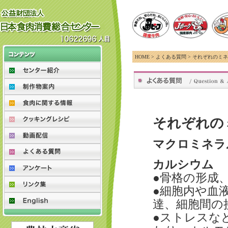
HOME >
よくある質問
> それぞれのミ
それぞれの
マクロミネラ
カルシウム
●骨格の形成
●細胞内や血
達、細胞間の
●ストレスな