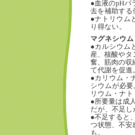
●血液のpH
去を補助する
●ナトリウム
り得ない。
マグネシウム
●カルシウム
産、核酸やタ
奮、筋肉の収
て代謝を促進
●カリウム・
シウムが必要
リウム・ナト
●所要量は成人
だが、不足し
●不足すると
つ状態、不安
も。