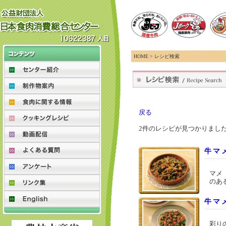
HOME
> レシピ検索
戻る
2件のレシピが見つかりまし
牛マ
マメ
のあ
牛マ
彩り