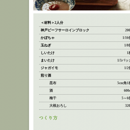
＜材料＞2人分
神戸ビーフサーロインブロック
20
かぼちゃ
1/1
玉ねぎ
1/
しいたけ
1
まいたけ
1/3パッ
ジャガイモ
1/
煎り酒
昆布
5cm角1
酒
600
梅干
5～6
大根おろし
32