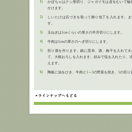
1)
かぼちゃはクシ形切り、ジャガイモは皮をむいて輪切
かけます。
2)
しいたけは石づきを取って飾り包丁を入れます。ま
す。
3)
玉ねぎは1cmくらいの厚さの半月切りにします。
4)
牛肉は1cmの厚さのへぎ切りにします。
5)
煎り酒を作ります。鍋に昆布、酒、梅干を入れて火
て、大根おろしを入れます。好みで塩を入れたり、
えます。
6)
陶板に油をひき、牛肉と
1
～
3
の野菜を焼き、
5
の煎り