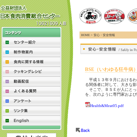
HOME > 安心・安全情報
BSE（いわゆる狂牛病
平成１３年９月におけるわ
る関係者に対して、大きな影
そこで、ＢＳＥが人にとっ
を、次のように専門家および
Health&Meat05.pdf