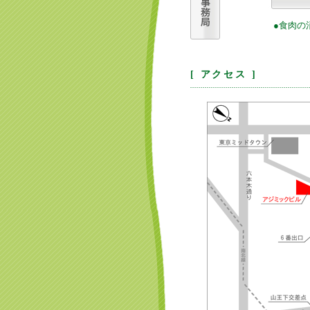
●食肉の
[ アクセス ]