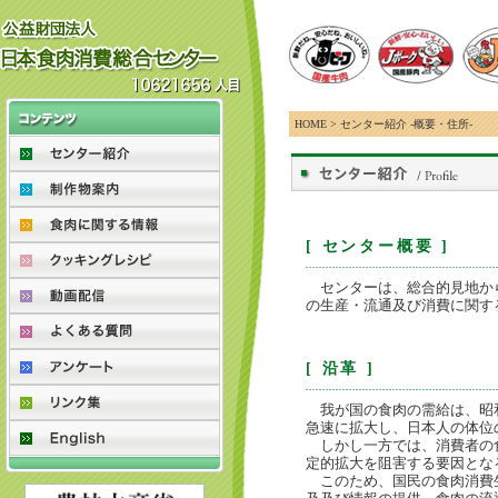
HOME
> センター紹介 -概要・住所-
[ センター概要 ]
センターは、総合的見地から
の生産・流通及び消費に関す
[ 沿革 ]
我が国の食肉の需給は、昭和
急速に拡大し、日本人の体位
しかし一方では、消費者の食
定的拡大を阻害する要因とな
このため、国民の食肉消費生