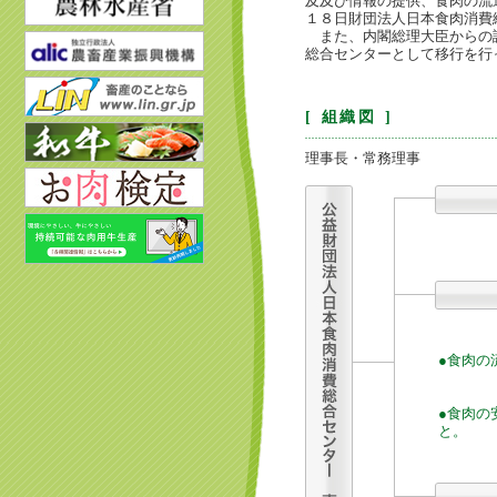
及及び情報の提供、食肉の流
１８日財団法人日本食肉消費
また、内閣総理大臣からの認
総合センターとして移行を行
[ 組織図 ]
理事長・常務理事
●食肉の
●食肉の
と。