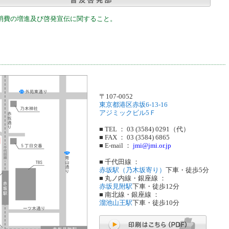
消費の増進及び啓発宣伝に関すること。
〒107-0052
東京都港区赤坂6-13-16
アジミックビル5Ｆ
■ TEL ： 03 (3584) 0291（代）
■ FAX ： 03 (3584) 6865
■ E-mail ：
jmi@jmi.or.jp
■ 千代田線 ：
赤坂駅（乃木坂寄り）
下車・徒歩5分
■ 丸ノ内線・銀座線 ：
赤坂見附駅
下車・徒歩12分
■ 南北線・銀座線 ：
溜池山王駅
下車・徒歩10分